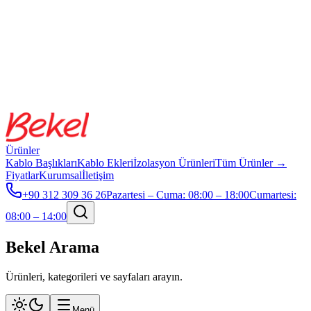
Ürünler
Kablo Başlıkları
Kablo Ekleri
İzolasyon Ürünleri
Tüm Ürünler →
Fiyatlar
Kurumsal
İletişim
+90 312 309 36 26
Pazartesi – Cuma
:
08:00 – 18:00
Cumartesi
:
08:00 – 14:00
Bekel Arama
Ürünleri, kategorileri ve sayfaları arayın.
Menü