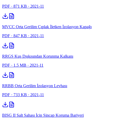
PDF
· 871 KB
· 2021-11
MVCC Orta Gerilim Çıplak İletken İzolasyon Kapağı
PDF
· 847 KB
· 2021-11
RRGS Kuş Dışkısından Korunma Kalkanı
PDF
· 1.5 MB
· 2021-11
RRBB Orta Gerilim İzolasyon Levhası
PDF
· 733 KB
· 2021-11
BISG II Şalt Sahası İçin Sincap Koruma Bariyeri