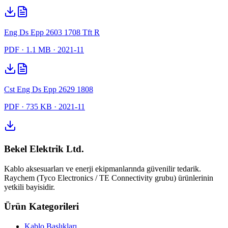
Eng Ds Epp 2603 1708 Tft R
PDF
· 1.1 MB
· 2021-11
Cst Eng Ds Epp 2629 1808
PDF
· 735 KB
· 2021-11
Bekel Elektrik Ltd.
Kablo aksesuarları ve enerji ekipmanlarında güvenilir tedarik.
Raychem (Tyco Electronics / TE Connectivity grubu) ürünlerinin
yetkili bayisidir.
Ürün Kategorileri
Kablo Başlıkları